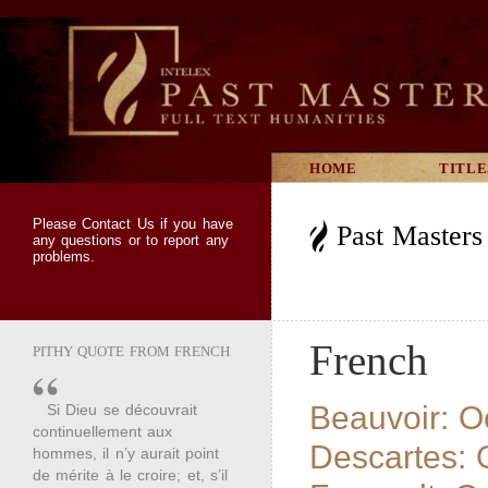
HOME
TITLE
Please
Contact Us
if you have
Past Master
any questions or to report any
problems.
French
PITHY QUOTE FROM FRENCH
Beauvoir: O
Si Dieu se découvrait
continuellement aux
Descartes:
hommes, il n’y aurait point
de mérite à le croire; et, s’il