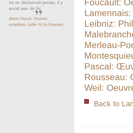
Foucault: O
ne se découvrait jamais, il y
aurait peu de foi.
Lamennais: 
Blaise Pascal: Oeuvres
Leibniz: Phi
complètes.
Lettre IV, Au Roannez
Malebranch
Merleau-Po
Montesquie
Pascal: Œu
Rousseau: 
Weil: Oeuvr
Back to Lan