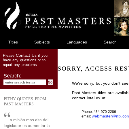
jump
to
main
content
Titles
Subjects
Languages
Search
Contact Us
Please
if you
have any questions or to
report any problems.
SORRY, ACCESS RES
Search:
We're sorry, but you don't see
Past Masters titles are availa
contact InteLex at:
PITHY QUOTES FROM
PAST MASTERS
Phone: 434-970-2286
webmaster@nlx.co
email:
La misión mas alta del
legislador es aumentar la