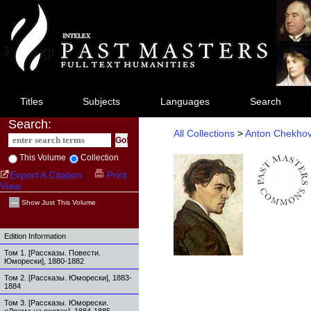
jump
to
article
content
Titles
Subjects
Languages
Search
Search:
All Collections
>
Anton Chekhov
This Volume
Collection
Export A Citation
Print
View
Show Just This Volume
Edition Information
Том 1. [Рассказы. Повести.
Юморески], 1880-1882
Том 2. [Рассказы. Юморески], 1883-
1884
Том 3. [Рассказы. Юморески.
«Драма на охоте»], 1884-1885