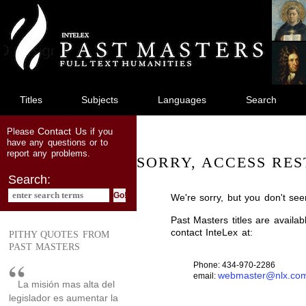
jump
to
main
content
Titles
Subjects
Languages
Search
Contact Us
Please
if you
have any questions or to
report any problems.
SORRY, ACCESS RES
Search:
We're sorry, but you don't see
Past Masters titles are availa
contact InteLex at:
PITHY QUOTES FROM
PAST MASTERS
Phone: 434-970-2286
webmaster@nlx.co
email:
La misión mas alta del
legislador es aumentar la