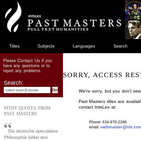
jump
to
main
content
Titles
Subjects
Languages
Search
Contact Us
Please
if you
have any questions or to
report any problems.
SORRY, ACCESS RES
Search:
We're sorry, but you don't see
Past Masters titles are availa
contact InteLex at:
PITHY QUOTES FROM
PAST MASTERS
Phone: 434-970-2286
webmaster@nlx.co
email:
Die deutsche speculative
Philosophie bildet den