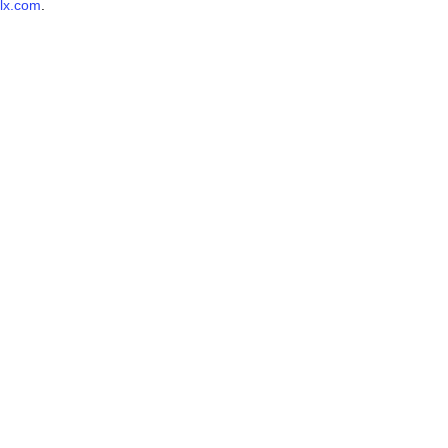
lx.com
.